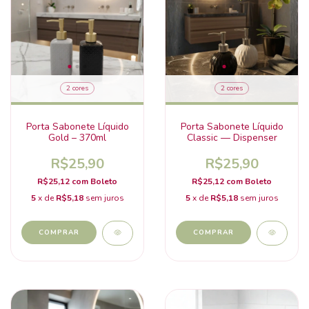
2 cores
2 cores
Porta Sabonete Líquido
Porta Sabonete Líquido
Gold – 370ml
Classic — Dispenser
R$25,90
R$25,90
R$25,12
com
Boleto
R$25,12
com
Boleto
5
x de
R$5,18
sem juros
5
x de
R$5,18
sem juros
COMPRAR
COMPRAR