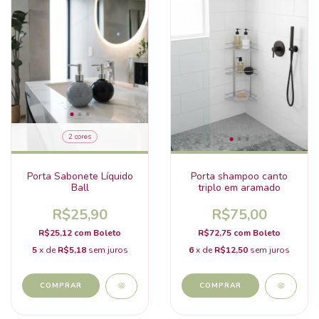
2 cores
Porta Sabonete Líquido
Porta shampoo canto
Ball
triplo em aramado
R$25,90
R$75,00
R$25,12
com
Boleto
R$72,75
com
Boleto
5
x de
R$5,18
sem juros
6
x de
R$12,50
sem juros
COMPRAR