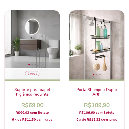
2 cores
Suporte para papel
Porta Shampoo Duplo
higiênico requinte
Arthi
R$69,00
R$109,90
R$66,93
com
Boleto
R$106,60
com
Boleto
6
x de
R$11,50
sem juros
6
x de
R$18,32
sem juros