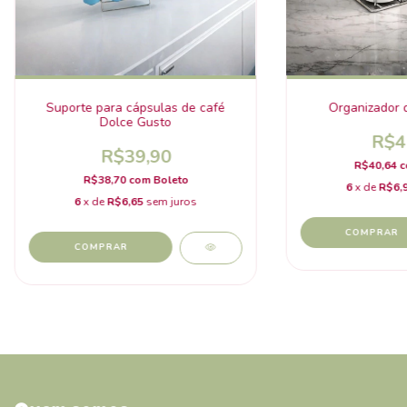
Suporte para cápsulas de café
Organizador 
Dolce Gusto
R$4
R$39,90
R$40,64
c
R$38,70
com
Boleto
6
x de
R$6,
6
x de
R$6,65
sem juros