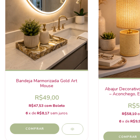
Bandeja Marmorizada Gold Art
Mouse
Abajur Decorativo
– Aconchego, Es
R$49,00
R$5
R$47,53
com
Boleto
6
x de
R$8,17
sem juros
R$58,10
c
6
x de
R$9,